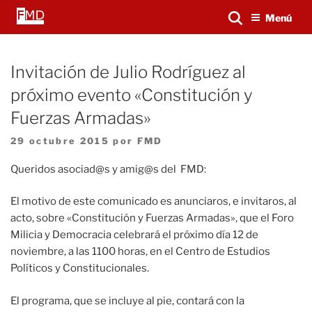
Saltar
Buscar...
Menú
al
contenido
Invitación de Julio Rodríguez al
próximo evento «Constitución y
Fuerzas Armadas»
Publicado
29 octubre 2015
por
FMD
el
Queridos asociad@s y amig@s del FMD:
El motivo de este comunicado es anunciaros, e invitaros, al
acto, sobre «Constitución y Fuerzas Armadas», que el Foro
Milicia y Democracia celebrará el próximo día 12 de
noviembre, a las 1100 horas, en el Centro de Estudios
Políticos y Constitucionales.
El programa, que se incluye al pie, contará con la