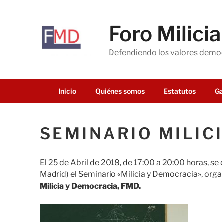
Saltar
al
Foro Milici
contenido
Defendiendo los valores democ
Inicio
Quiénes somos
Estatutos
Ga
SEMINARIO MILIC
El 25 de Abril de 2018, de 17:00 a 20:00 horas, se 
Madrid) el Seminario «Milicia y Democracia», orga
Milicia y Democracia, FMD.