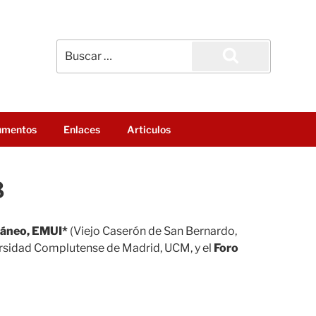
Buscar
por:
Buscar
umentos
Enlaces
Articulos
8
rráneo, EMUI*
(Viejo Caserón de San Bernardo,
versidad Complutense de Madrid, UCM, y el
Foro